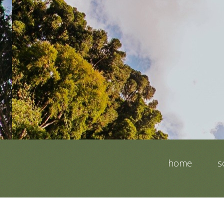
home
s