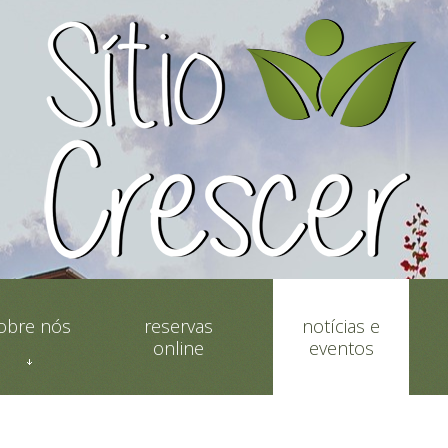
obre nós
reservas
notícias e
online
eventos