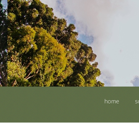
home
s