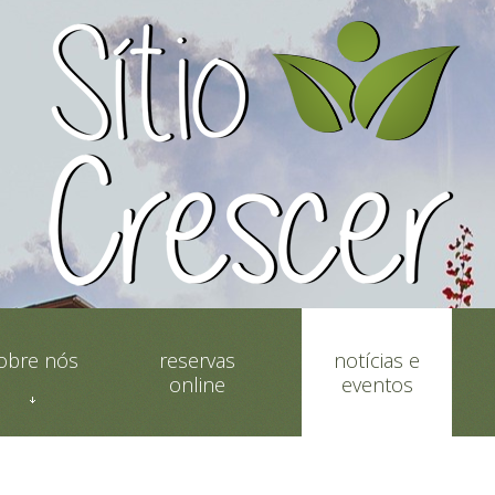
obre nós
reservas
notícias e
online
eventos