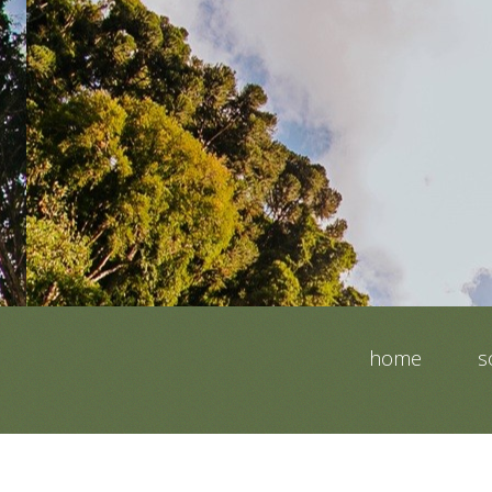
home
s