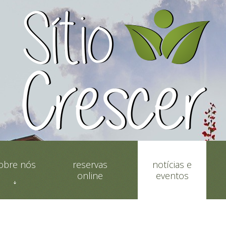
obre nós
reservas
notícias e
online
eventos