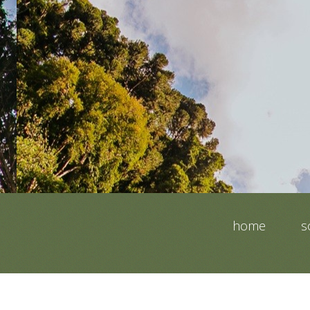
home
s