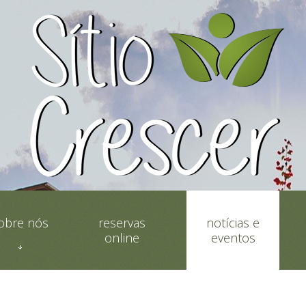
obre nós
reservas
notícias e
online
eventos